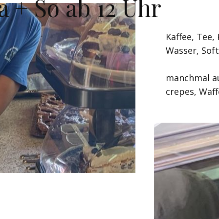
a + So ab 12 Uhr
Kaffee, Tee,
Wasser, Soft
manchmal a
crepes, Waff