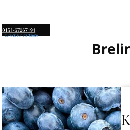
0151-67067191
zurück zur Startseite
Breli
K