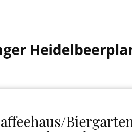
nger Heidelbe​erpl
affeehaus/Biergarte